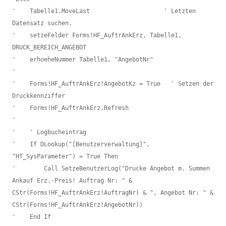
'    Tabelle1.MoveLast                     ' Letzten 
Datensatz suchen.

'    setzeFelder Forms!HF_AuftrAnkErz, Tabelle1, 
DRUCK_BEREICH_ANGEBOT

'    erhoeheNummer Tabelle1, "AngebotNr"

'

'    Forms!HF_AuftrAnkErz!AngebotKz = True   ' Setzen der 
Druckkennziffer

'    Forms!HF_AuftrAnkErz.Refresh

'

'    ' Logbucheintrag

'    If DLookup("[Benutzerverwaltung]", 
"HT_SysParameter") = True Then

'        Call SetzeBenutzerLog("Drucke Angebot m. Summen 
Ankauf Erz.-Preis! Auftrag Nr: " & 
CStr(Forms!HF_AuftrAnkErz!AuftragNr) & ", Angebot Nr: " & 
CStr(Forms!HF_AuftrAnkErz!AngebotNr))

'    End If
