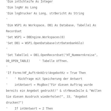
'Dim intSchleife As Integer

'Dim lngNr As Long

'Dim lngDrucker As Long, strBericht As String

'

'Dim WSP1 As Workspace, DB1 As Database, Tabelle1 As 
Recordset

'Set WSP1 = DBEngine.Workspaces(0)

'Set DB1 = WSP1.OpenDatabase(strDatenbankGlo)

'

'Set Tabelle1 = DB1.OpenRecordset("HT_Nummernkreise", 
DB_OPEN_TABLE)     ' Tabelle öffnen.

'

'If Forms!HF_AuftrAnkErz!AngebotKz = True Then

'    ' Rückfrage mit Speicherung der Antwort

'    intAntwort = MsgBox("Für diesen Auftrag wurde 
bereits ein Angebot gedruckt!" & strNeueZeile & "Wollen 
Sie diesen Ausdruck wiederholen?", 33, "Angebot 
drucken?")

'    If intAntwort = 2 Then
