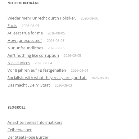
NEUESTE BEITRÄGE
Wieder mehr Unrecht durch Politiker.
2026-08-06
Facts
2026-08-05
At least true for me
2026-08-05
How „unexpected“
2026-08-05
Nur unfreundliches
2026-08-05
Ain’t nothing like corruption
2026-08-05
Nice choices
2026-08-04
Vor 8 jahren auf FB festgehalten
2026-08-04
Socialists with what they really are good at.
2026-08-03
Das macht „Dein“ Staat
2026-08-03
BLOGROLL
Ansichten eines Informatikers
Ceiberweiber
Der Staats-lose Bürger