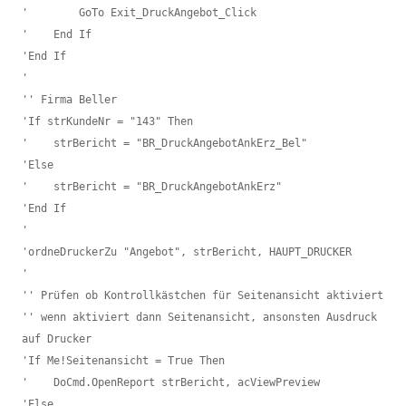
'        GoTo Exit_DruckAngebot_Click

'    End If

'End If

'

'' Firma Beller

'If strKundeNr = "143" Then

'    strBericht = "BR_DruckAngebotAnkErz_Bel"

'Else

'    strBericht = "BR_DruckAngebotAnkErz"

'End If

'

'ordneDruckerZu "Angebot", strBericht, HAUPT_DRUCKER

'

'' Prüfen ob Kontrollkästchen für Seitenansicht aktiviert

'' wenn aktiviert dann Seitenansicht, ansonsten Ausdruck 
auf Drucker

'If Me!Seitenansicht = True Then

'    DoCmd.OpenReport strBericht, acViewPreview

'Else
