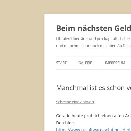
Zum
Inhalt
springen
Beim nächsten Geld 
Libraler/Libertärer und pro-kapitalistischer
und manchmal nur noch makaber. Ab Dez 201
START
GALERIE
IMPRESSUM
Manchmal ist es schon v
Schreibe eine Antwort
Gerade heute grub ich einen alten Art
Den hier:
https://www.q-software-solutions.de/