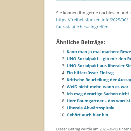
Sie können ihn gerne nachlesen und 
https://freiheitsfunken.info/2025/06/
fuer-staatliches-eingreifen
Ähnliche Beiträge:
Kann man ja mal machen: Bewert
UNO Sozialpakt – gib mir den R
UNO Sozialpakt aus liberaler Si
Ein bittersüsser Eintrag
Kritische Beurteilung der Aussa
Weiß nicht mehr, wann es war
Ich mag derartige Sachen nicht
Herr Baumgartner – das war/ist
Liberale Abwärtsspirale
Gehört auch hier hin
Dieser Beitrag wurde am
2025-06-12
unter