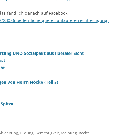
das fand ich danach auf Facebook:
12/23086-oeffentliche-gueter-unlautere-rechtfertigung-
ung UNO Sozialpakt aus liberaler Sicht
est
cht
gen von Herrn Höcke (Teil 5)
 Spitze
Ablehnung
,
Bildung
,
Gerechtigkeit
,
Meinung
,
Recht