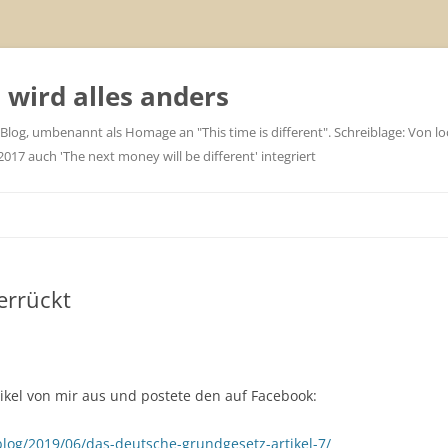
wird alles anders
 Blog, umbenannt als Homage an "This time is different". Schreiblage: Von loc
7 auch 'The next money will be different' integriert
errückt
ikel von mir aus und postete den auf Facebook:
blog/2019/06/das-deutsche-grundgesetz-artikel-7/