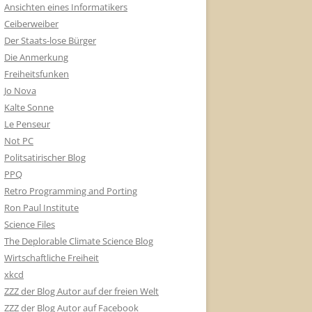
Ansichten eines Informatikers
Ceiberweiber
Der Staats-lose Bürger
Die Anmerkung
Freiheitsfunken
Jo Nova
Kalte Sonne
Le Penseur
Not PC
Politsatirischer Blog
PPQ
Retro Programming and Porting
Ron Paul Institute
Science Files
The Deplorable Climate Science Blog
Wirtschaftliche Freiheit
xkcd
ZZZ der Blog Autor auf der freien Welt
ZZZ der Blog Autor auf Facebook