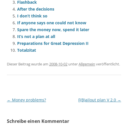
Flashback
After the decisions
I don’t think so
If anyone says one could not know
Spare the money now, spend it later
It’s not a plan at all
Preparations for Great Depression II
Totalzitat
Dieser Beitrag wurde am
2008-10-02
unter
Allgemein
veröffentlicht.
Beitragsnavigation
←
Money problems?
F(B)ailout plan V 2.0
→
Schreibe einen Kommentar