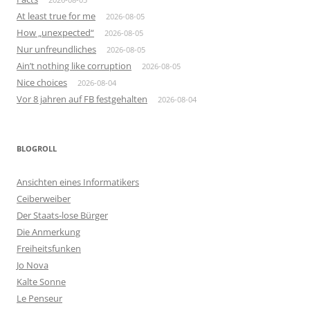
At least true for me
2026-08-05
How „unexpected“
2026-08-05
Nur unfreundliches
2026-08-05
Ain’t nothing like corruption
2026-08-05
Nice choices
2026-08-04
Vor 8 jahren auf FB festgehalten
2026-08-04
BLOGROLL
Ansichten eines Informatikers
Ceiberweiber
Der Staats-lose Bürger
Die Anmerkung
Freiheitsfunken
Jo Nova
Kalte Sonne
Le Penseur