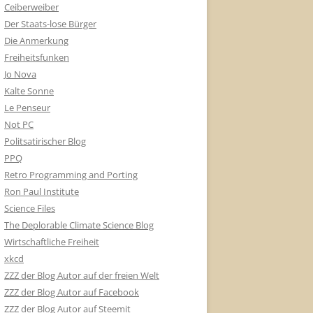
Ceiberweiber
Der Staats-lose Bürger
Die Anmerkung
Freiheitsfunken
Jo Nova
Kalte Sonne
Le Penseur
Not PC
Politsatirischer Blog
PPQ
Retro Programming and Porting
Ron Paul Institute
Science Files
The Deplorable Climate Science Blog
Wirtschaftliche Freiheit
xkcd
ZZZ der Blog Autor auf der freien Welt
ZZZ der Blog Autor auf Facebook
ZZZ der Blog Autor auf Steemit