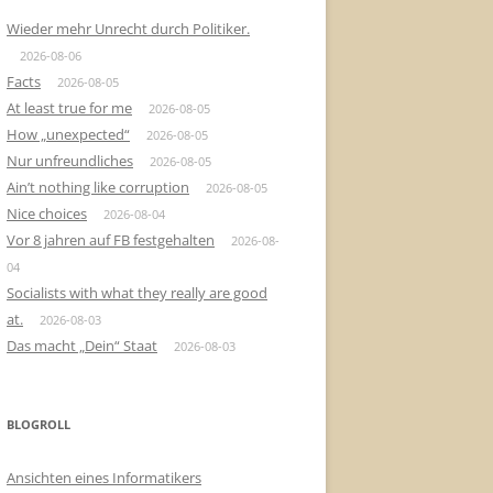
Wieder mehr Unrecht durch Politiker.
2026-08-06
Facts
2026-08-05
At least true for me
2026-08-05
How „unexpected“
2026-08-05
Nur unfreundliches
2026-08-05
Ain’t nothing like corruption
2026-08-05
Nice choices
2026-08-04
Vor 8 jahren auf FB festgehalten
2026-08-
04
Socialists with what they really are good
at.
2026-08-03
Das macht „Dein“ Staat
2026-08-03
BLOGROLL
Ansichten eines Informatikers