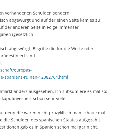
chon vorhandenen Schulden sondern:
lisch abgewürgt und auf der einen Seite kam es zu
uf der anderen Seite in Folge immenser
gaben (gesetzlich
lisch abgewürgt Begriffe die für die Worte oder
rädestiniert sind.
t“
tschaft/europas-
se-spaniens-ruinen-12082764.html
ldmarkt anders ausgesehen. Ich subsumiere es mal so:
kaputinvestiert schon sehr viele.
ut denn die waren nicht prozyklisch man schaue mal
o die Schulden des spanischen Staates aufgezählt
stitionen gab es in Spanien schon mal gar nicht.