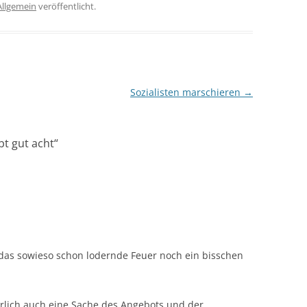
Allgemein
veröffentlicht.
Sozialisten marschieren
→
bt gut acht
“
n das sowieso schon lodernde Feuer noch ein bisschen
ürlich auch eine Sache des Angebots und der