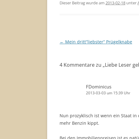
Dieser Beitrag wurde am
2013-02-18
unter
Beitragsnavigation
←
Mein dritt“liebster“ Prügelknabe
4 Kommentare zu „
Liebe Leser ge
FDominicus
2013-03-03 um 15:39 Uhr
Nun prozyklisch ist wenn ein Staat i
mehr Benzin kippt.
Bei den Immobilienpreisen ist es nat