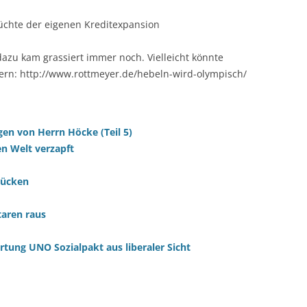
rüchte der eigenen Kreditexpansion
azu kam grassiert immer noch. Vielleicht könnte
efern: http://www.rottmeyer.de/hebeln-wird-olympisch/
gen von Herrn Höcke (Teil 5)
en Welt verzapft
rücken
aren raus
ung UNO Sozialpakt aus liberaler Sicht