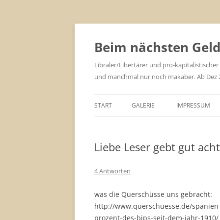
Zum
Inhalt
springen
Beim nächsten Geld 
Libraler/Libertärer und pro-kapitalistischer
und manchmal nur noch makaber. Ab Dez 201
START
GALERIE
IMPRESSUM
Liebe Leser gebt gut acht
4 Antworten
was die Querschüsse uns gebracht:
http://www.querschuesse.de/spanien-
prozent-des-bips-seit-dem-jahr-1910/