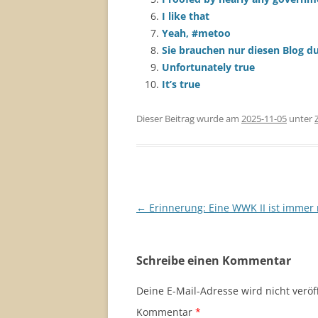
I like that
Yeah, #metoo
Sie brauchen nur diesen Blog d
Unfortunately true
It’s true
Dieser Beitrag wurde am
2025-11-05
unter
Beitragsnavigation
←
Erinnerung: Eine WWK II ist immer
Schreibe einen Kommentar
Deine E-Mail-Adresse wird nicht veröff
Kommentar
*