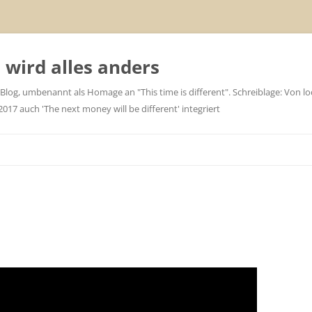
wird alles anders
 Blog, umbenannt als Homage an "This time is different". Schreiblage: Von loc
7 auch 'The next money will be different' integriert