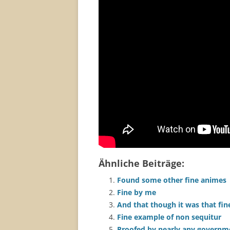
Ähnliche Beiträge:
Found some other fine animes
Fine by me
And that though it was that fin
Fine example of non sequitur
Proofed by nearly any governm