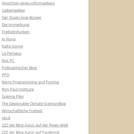
Ansichten eines Informatikers
Ceiberweiber
Der Staats-lose Bürger
Die Anmerkung
Freiheitsfunken
Jo Nova
Kalte Sonne
Le Penseur
Not PC
Politsatirischer Blog
PPQ
Retro Programming and Porting
Ron Paul Institute
Science Files
The Deplorable Climate Science Blog
Wirtschaftliche Freiheit
xkcd
ZZZ der Blog Autor auf der freien Welt
ZZZ der Blog Autor auf Facebook