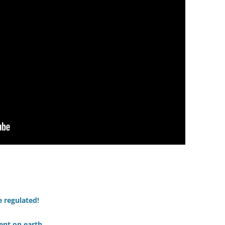
e regulated!
ent on earth