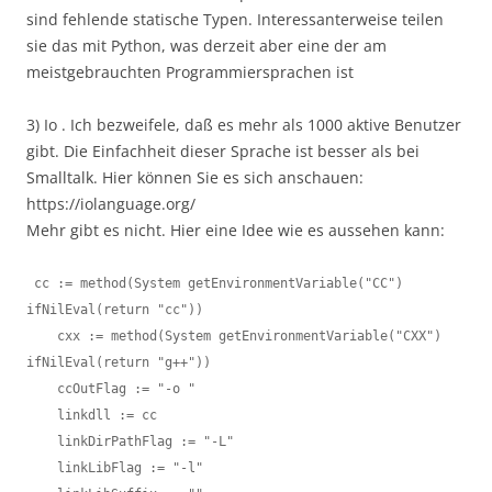
sind fehlende statische Typen. Interessanterweise teilen
sie das mit Python, was derzeit aber eine der am
meistgebrauchten Programmiersprachen ist
3) Io . Ich bezweifele, daß es mehr als 1000 aktive Benutzer
gibt. Die Einfachheit dieser Sprache ist besser als bei
Smalltalk. Hier können Sie es sich anschauen:
https://iolanguage.org/
Mehr gibt es nicht. Hier eine Idee wie es aussehen kann:
 cc := method(System getEnvironmentVariable("CC") 
ifNilEval(return "cc"))

    cxx := method(System getEnvironmentVariable("CXX") 
ifNilEval(return "g++"))

    ccOutFlag := "-o "

    linkdll := cc

    linkDirPathFlag := "-L"

    linkLibFlag := "-l"
