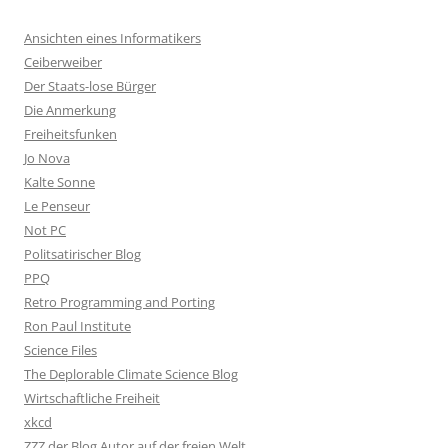
Ansichten eines Informatikers
Ceiberweiber
Der Staats-lose Bürger
Die Anmerkung
Freiheitsfunken
Jo Nova
Kalte Sonne
Le Penseur
Not PC
Politsatirischer Blog
PPQ
Retro Programming and Porting
Ron Paul Institute
Science Files
The Deplorable Climate Science Blog
Wirtschaftliche Freiheit
xkcd
ZZZ der Blog Autor auf der freien Welt