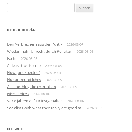
Suchen
nach:
NEUESTE BEITRÄGE
Den Verbrechern aus der Politik
2026-08-07
Wieder mehr Unrecht durch Politiker.
2026-08-06
Facts
2026-08-05
At least true for me
2026-08-05
How „unexpected“
2026-08-05
Nur unfreundliches
2026-08-05
Ain’t nothing like corruption
2026-08-05
Nice choices
2026-08-04
Vor 8 jahren auf FB festgehalten
2026-08-04
Socialists with what they really are good at.
2026-08-03
BLOGROLL