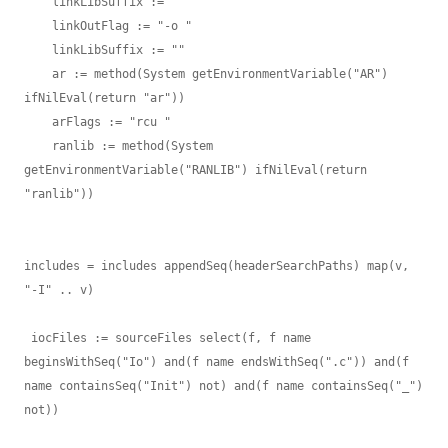
    linkLibSuffix := ""

    linkOutFlag := "-o "

    linkLibSuffix := ""

    ar := method(System getEnvironmentVariable("AR") 
ifNilEval(return "ar"))

    arFlags := "rcu "

    ranlib := method(System 
getEnvironmentVariable("RANLIB") ifNilEval(return 
"ranlib"))

includes = includes appendSeq(headerSearchPaths) map(v, 
"-I" .. v)

 iocFiles := sourceFiles select(f, f name 
beginsWithSeq("Io") and(f name endsWithSeq(".c")) and(f 
name containsSeq("Init") not) and(f name containsSeq("_") 
not))