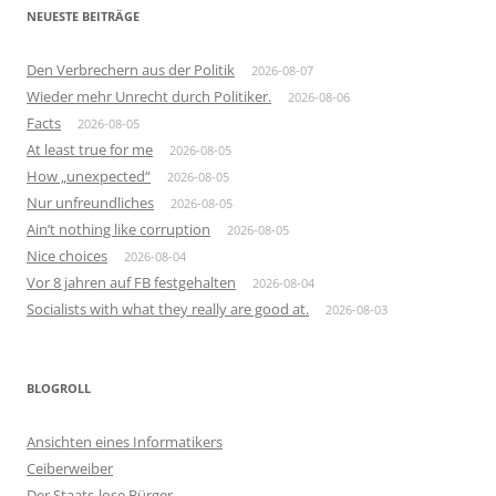
NEUESTE BEITRÄGE
Den Verbrechern aus der Politik
2026-08-07
Wieder mehr Unrecht durch Politiker.
2026-08-06
Facts
2026-08-05
At least true for me
2026-08-05
How „unexpected“
2026-08-05
Nur unfreundliches
2026-08-05
Ain’t nothing like corruption
2026-08-05
Nice choices
2026-08-04
Vor 8 jahren auf FB festgehalten
2026-08-04
Socialists with what they really are good at.
2026-08-03
BLOGROLL
Ansichten eines Informatikers
Ceiberweiber
Der Staats-lose Bürger