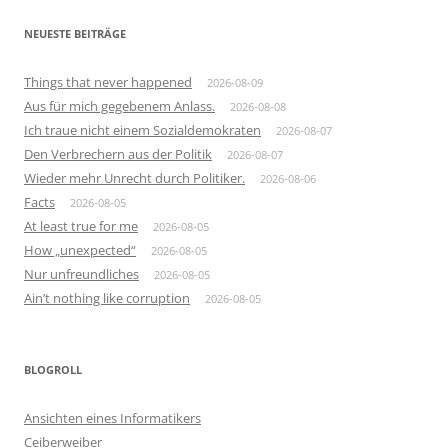
NEUESTE BEITRÄGE
Things that never happened
2026-08-09
Aus für mich gegebenem Anlass.
2026-08-08
Ich traue nicht einem Sozialdemokraten
2026-08-07
Den Verbrechern aus der Politik
2026-08-07
Wieder mehr Unrecht durch Politiker.
2026-08-06
Facts
2026-08-05
At least true for me
2026-08-05
How „unexpected“
2026-08-05
Nur unfreundliches
2026-08-05
Ain’t nothing like corruption
2026-08-05
BLOGROLL
Ansichten eines Informatikers
Ceiberweiber