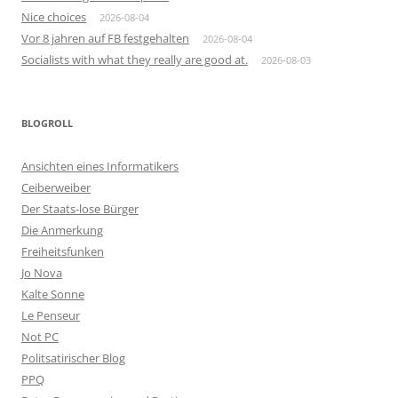
Nice choices
2026-08-04
Vor 8 jahren auf FB festgehalten
2026-08-04
Socialists with what they really are good at.
2026-08-03
BLOGROLL
Ansichten eines Informatikers
Ceiberweiber
Der Staats-lose Bürger
Die Anmerkung
Freiheitsfunken
Jo Nova
Kalte Sonne
Le Penseur
Not PC
Politsatirischer Blog
PPQ