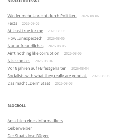
NEUESTE BEITRÄGE
Wieder mehr Unrecht durch Politiker.
2026-08-06
Facts
2026-08-05
At least true for me
2026-08-05
How „unexpected“
2026-08-05
Nur unfreundliches
2026-08-05
Ain’t nothing like corruption
2026-08-05
Nice choices
2026-08-04
Vor 8 jahren auf FB festgehalten
2026-08-04
Socialists with what they really are good at.
2026-08-03
Das macht „Dein“ Staat
2026-08-03
BLOGROLL
Ansichten eines Informatikers
Ceiberweiber
Der Staats-lose Bürger