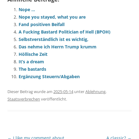
Nope …
Nope you stayed, what you are
Fand positiven Beifall
A Fucking Bastard Politician of Hell (BPOH)
Selbstverständlich ist es wichtig,
Das nehme ich Herrn Trump krumm
Höllische Zeit
It’s a dream
The bastards
Ergänzung Steuern/Abgaben
Dieser Beitrag wurde am
2025-05-14
unter
Ablehnung
,
Staatsverbrechen
veröffentlicht.
Beitragsnavigation
←
I like my comment about
A classic?
→