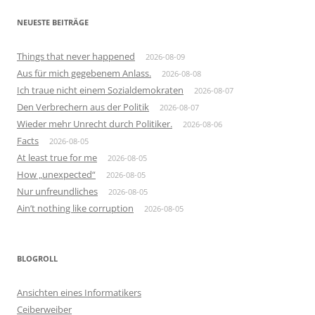
NEUESTE BEITRÄGE
Things that never happened
2026-08-09
Aus für mich gegebenem Anlass.
2026-08-08
Ich traue nicht einem Sozialdemokraten
2026-08-07
Den Verbrechern aus der Politik
2026-08-07
Wieder mehr Unrecht durch Politiker.
2026-08-06
Facts
2026-08-05
At least true for me
2026-08-05
How „unexpected“
2026-08-05
Nur unfreundliches
2026-08-05
Ain’t nothing like corruption
2026-08-05
BLOGROLL
Ansichten eines Informatikers
Ceiberweiber