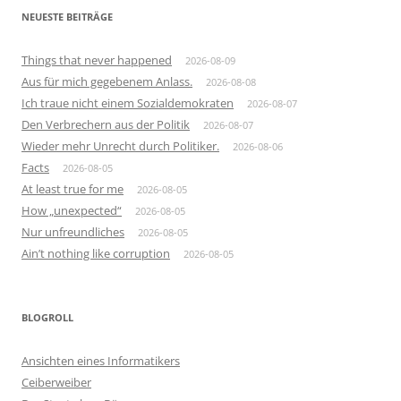
NEUESTE BEITRÄGE
Things that never happened
2026-08-09
Aus für mich gegebenem Anlass.
2026-08-08
Ich traue nicht einem Sozialdemokraten
2026-08-07
Den Verbrechern aus der Politik
2026-08-07
Wieder mehr Unrecht durch Politiker.
2026-08-06
Facts
2026-08-05
At least true for me
2026-08-05
How „unexpected“
2026-08-05
Nur unfreundliches
2026-08-05
Ain’t nothing like corruption
2026-08-05
BLOGROLL
Ansichten eines Informatikers
Ceiberweiber