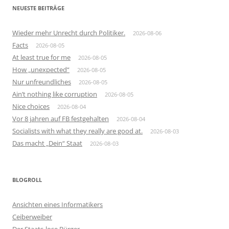
NEUESTE BEITRÄGE
Wieder mehr Unrecht durch Politiker.
2026-08-06
Facts
2026-08-05
At least true for me
2026-08-05
How „unexpected“
2026-08-05
Nur unfreundliches
2026-08-05
Ain’t nothing like corruption
2026-08-05
Nice choices
2026-08-04
Vor 8 jahren auf FB festgehalten
2026-08-04
Socialists with what they really are good at.
2026-08-03
Das macht „Dein“ Staat
2026-08-03
BLOGROLL
Ansichten eines Informatikers
Ceiberweiber