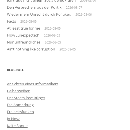
Ich traue nicht einem Sozialdemokraten
2026-08-07
Den Verbrechern aus der Politik
2026-08-07
Wieder mehr Unrecht durch Politiker.
2026-08-06
Facts
2026-08-05
At least true for me
2026-08-05
How „unexpected“
2026-08-05
Nur unfreundliches
2026-08-05
Ain’t nothing like corruption
2026-08-05
BLOGROLL
Ansichten eines Informatikers
Ceiberweiber
Der Staats-lose Bürger
Die Anmerkung
Freiheitsfunken
Jo Nova
Kalte Sonne