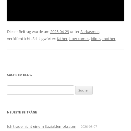
Dieser Beitrag wurde am
2025-04-29
unter
Sarkasmus
veröffentlicht. Schlagwörter:
father
,
how comes
,
idiots
,
mother
.
SUCHE IM BLOG
Suchen
nach:
NEUESTE BEITRÄGE
Ich traue nicht einem Sozialdemokraten
2026-08-07