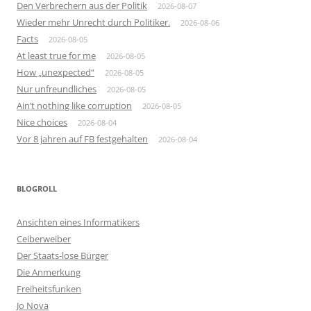
Den Verbrechern aus der Politik
2026-08-07
Wieder mehr Unrecht durch Politiker.
2026-08-06
Facts
2026-08-05
At least true for me
2026-08-05
How „unexpected“
2026-08-05
Nur unfreundliches
2026-08-05
Ain’t nothing like corruption
2026-08-05
Nice choices
2026-08-04
Vor 8 jahren auf FB festgehalten
2026-08-04
BLOGROLL
Ansichten eines Informatikers
Ceiberweiber
Der Staats-lose Bürger
Die Anmerkung
Freiheitsfunken
Jo Nova