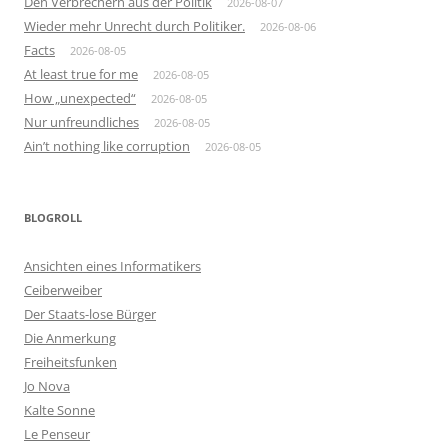
Den Verbrechern aus der Politik
2026-08-07
Wieder mehr Unrecht durch Politiker.
2026-08-06
Facts
2026-08-05
At least true for me
2026-08-05
How „unexpected“
2026-08-05
Nur unfreundliches
2026-08-05
Ain’t nothing like corruption
2026-08-05
BLOGROLL
Ansichten eines Informatikers
Ceiberweiber
Der Staats-lose Bürger
Die Anmerkung
Freiheitsfunken
Jo Nova
Kalte Sonne
Le Penseur