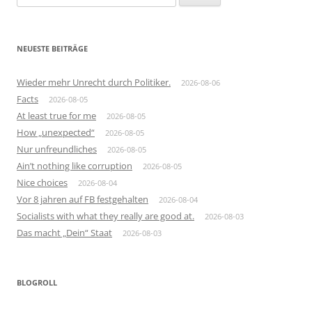
nach:
NEUESTE BEITRÄGE
Wieder mehr Unrecht durch Politiker.
2026-08-06
Facts
2026-08-05
At least true for me
2026-08-05
How „unexpected“
2026-08-05
Nur unfreundliches
2026-08-05
Ain’t nothing like corruption
2026-08-05
Nice choices
2026-08-04
Vor 8 jahren auf FB festgehalten
2026-08-04
Socialists with what they really are good at.
2026-08-03
Das macht „Dein“ Staat
2026-08-03
BLOGROLL