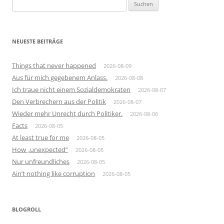
Suchen
nach:
NEUESTE BEITRÄGE
Things that never happened
2026-08-09
Aus für mich gegebenem Anlass.
2026-08-08
Ich traue nicht einem Sozialdemokraten
2026-08-07
Den Verbrechern aus der Politik
2026-08-07
Wieder mehr Unrecht durch Politiker.
2026-08-06
Facts
2026-08-05
At least true for me
2026-08-05
How „unexpected“
2026-08-05
Nur unfreundliches
2026-08-05
Ain’t nothing like corruption
2026-08-05
BLOGROLL