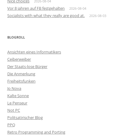
Nice choices
2026-08-04
Vor 8 jahren auf FB festgehalten
2026-08-04
Socialists with what they really are good at.
2026-08-03
BLOGROLL
Ansichten eines Informatikers
Ceiberweiber
Der Staats-lose Bürger
Die Anmerkung
Freiheitsfunken
Jo Nova
Kalte Sonne
Le Penseur
Not PC
Politsatirischer Blog
PPQ
Retro Programming and Porting