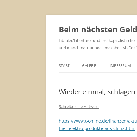
Zum
Inhalt
springen
Beim nächsten Geld 
Libraler/Libertärer und pro-kapitalistischer
und manchmal nur noch makaber. Ab Dez 201
START
GALERIE
IMPRESSUM
Wieder einmal, schlagen 
Schreibe eine Antwort
https://www.t-online.de/finanzen/akt
fuer-elektro-produkte-aus-china.html