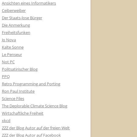
Ansichten eines Informatikers
Ceiberweiber
Der Staats-lose Bürger
Die Anmerkung
Freiheitsfunken
Jo Nova
Kalte Sonne
Le Penseur
Not PC
Politsatirischer Blog
PPQ
Retro Programming and Porting
Ron Paul Institute
Science Files
The Deplorable Climate Science Blog
Wirtschaftliche Freiheit
xkcd
ZZZ der Blog Autor auf der freien Welt
ZZZ der Blog Autor auf Facebook