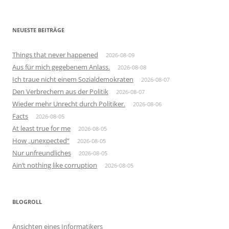
nach:
NEUESTE BEITRÄGE
Things that never happened
2026-08-09
Aus für mich gegebenem Anlass.
2026-08-08
Ich traue nicht einem Sozialdemokraten
2026-08-07
Den Verbrechern aus der Politik
2026-08-07
Wieder mehr Unrecht durch Politiker.
2026-08-06
Facts
2026-08-05
At least true for me
2026-08-05
How „unexpected“
2026-08-05
Nur unfreundliches
2026-08-05
Ain’t nothing like corruption
2026-08-05
BLOGROLL
Ansichten eines Informatikers