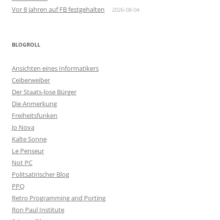
Vor 8 jahren auf FB festgehalten
2026-08-04
BLOGROLL
Ansichten eines Informatikers
Ceiberweiber
Der Staats-lose Bürger
Die Anmerkung
Freiheitsfunken
Jo Nova
Kalte Sonne
Le Penseur
Not PC
Politsatirischer Blog
PPQ
Retro Programming and Porting
Ron Paul Institute