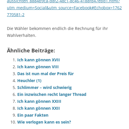
aussichten_8884b9ca-d8f2-48c1-8c46-4188fd47ebd1.html?
utm_medium=Social&utm_source=Facebook#Echobox=1762
770581-2
Die Wähler bekommen endlich die Rechnung für ihr
Wahlverhalten.
Ähnliche Beiträge:
Ich kann gönnen XVII
Ich kann gönnen VIII
Das ist nun mal der Preis für
Heuchler (1)
Schlimmer – wird schwierig
Ein inzwischen recht langer Thread
Ich kann gönnen XXIII
Ich kann gönnen XXII
Ein paar Fakten
Wie verlogen kann es sein?