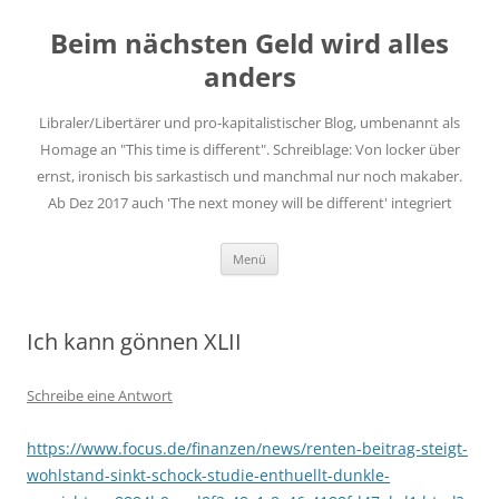
Zum
Inhalt
Beim nächsten Geld wird alles
springen
anders
Libraler/Libertärer und pro-kapitalistischer Blog, umbenannt als
Homage an "This time is different". Schreiblage: Von locker über
ernst, ironisch bis sarkastisch und manchmal nur noch makaber.
Ab Dez 2017 auch 'The next money will be different' integriert
Menü
Ich kann gönnen XLII
Schreibe eine Antwort
https://www.focus.de/finanzen/news/renten-beitrag-steigt-
wohlstand-sinkt-schock-studie-enthuellt-dunkle-