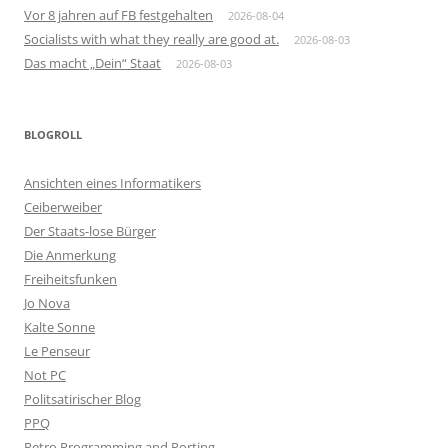
Vor 8 jahren auf FB festgehalten
2026-08-04
Socialists with what they really are good at.
2026-08-03
Das macht „Dein“ Staat
2026-08-03
BLOGROLL
Ansichten eines Informatikers
Ceiberweiber
Der Staats-lose Bürger
Die Anmerkung
Freiheitsfunken
Jo Nova
Kalte Sonne
Le Penseur
Not PC
Politsatirischer Blog
PPQ
Retro Programming and Porting