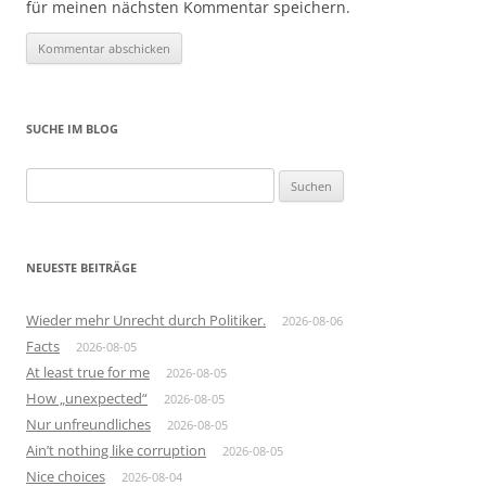
für meinen nächsten Kommentar speichern.
SUCHE IM BLOG
Suchen
nach:
NEUESTE BEITRÄGE
Wieder mehr Unrecht durch Politiker.
2026-08-06
Facts
2026-08-05
At least true for me
2026-08-05
How „unexpected“
2026-08-05
Nur unfreundliches
2026-08-05
Ain’t nothing like corruption
2026-08-05
Nice choices
2026-08-04