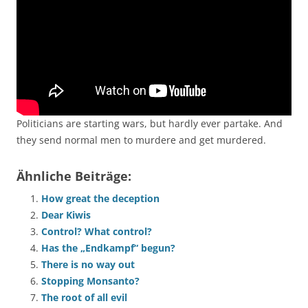
Politicians are starting wars, but hardly ever partake. And
they send normal men to murdere and get murdered.
Ähnliche Beiträge:
How great the deception
Dear Kiwis
Control? What control?
Has the „Endkampf“ begun?
There is no way out
Stopping Monsanto?
The root of all evil