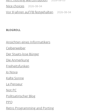
Ain’t nothing like corruption
2026-08-05
Nice choices
2026-08-04
Vor 8 jahren auf FB festgehalten
2026-08-04
BLOGROLL
Ansichten eines Informatikers
Ceiberweiber
Der Staats-lose Bürger
Die Anmerkung
Freiheitsfunken
Jo Nova
Kalte Sonne
Le Penseur
Not PC
Politsatirischer Blog
PPQ
Retro Programming and Porting