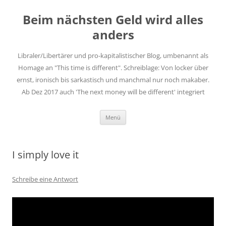
Zum
Inhalt
Beim nächsten Geld wird alles
springen
anders
Libraler/Libertärer und pro-kapitalistischer Blog, umbenannt als
Homage an "This time is different". Schreiblage: Von locker über
ernst, ironisch bis sarkastisch und manchmal nur noch makaber.
Ab Dez 2017 auch 'The next money will be different' integriert
Menü
I simply love it
Schreibe eine Antwort