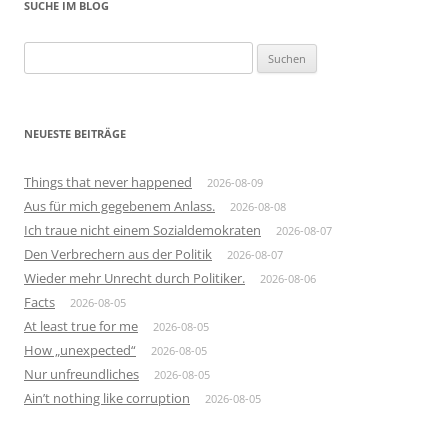
SUCHE IM BLOG
Suchen
nach:
NEUESTE BEITRÄGE
Things that never happened
2026-08-09
Aus für mich gegebenem Anlass.
2026-08-08
Ich traue nicht einem Sozialdemokraten
2026-08-07
Den Verbrechern aus der Politik
2026-08-07
Wieder mehr Unrecht durch Politiker.
2026-08-06
Facts
2026-08-05
At least true for me
2026-08-05
How „unexpected“
2026-08-05
Nur unfreundliches
2026-08-05
Ain’t nothing like corruption
2026-08-05