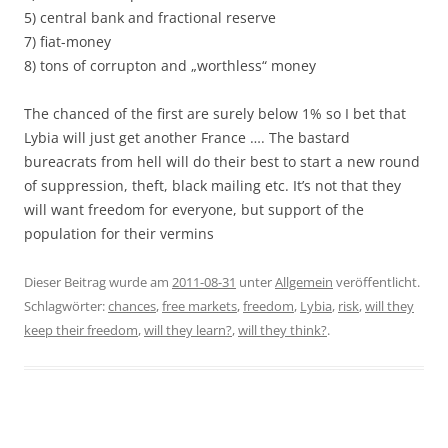
5) central bank and fractional reserve
7) fiat-money
8) tons of corrupton and „worthless“ money
The chanced of the first are surely below 1% so I bet that
Lybia will just get another France …. The bastard
bureacrats from hell will do their best to start a new round
of suppression, theft, black mailing etc. It’s not that they
will want freedom for everyone, but support of the
population for their vermins
Dieser Beitrag wurde am
2011-08-31
unter
Allgemein
veröffentlicht.
Schlagwörter:
chances
,
free markets
,
freedom
,
Lybia
,
risk
,
will they
keep their freedom
,
will they learn?
,
will they think?
.