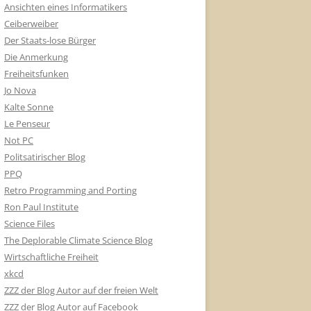
Ansichten eines Informatikers
Ceiberweiber
Der Staats-lose Bürger
Die Anmerkung
Freiheitsfunken
Jo Nova
Kalte Sonne
Le Penseur
Not PC
Politsatirischer Blog
PPQ
Retro Programming and Porting
Ron Paul Institute
Science Files
The Deplorable Climate Science Blog
Wirtschaftliche Freiheit
xkcd
ZZZ der Blog Autor auf der freien Welt
ZZZ der Blog Autor auf Facebook