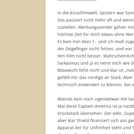
in die Kino/Filmwelt. Gestern war Son
Das passiert nicht mehr oft und wen
zustellen. Werbungssender gehen mir
höchste Zeit für mich etwas ohne Wer
Es kam Iron Man 1- und ich muß zugeb
der Zeigefinger nicht fehlen, und von
den Film nicht besser. Wahrscheinlic
Sarkasmus und ja es nervt mich wie do
Bösewicht fehlt nicht und klar ist „na
gefällt mir das nerdige an Stark. Abe
technisch anwenden zu können, das w
Abends kam noch irgendetwas mit last
Mal diese Captain America ist ja nack
Krückstock übersehen. Der edle „Super
aber klar Shield finanziert sich aus 
Apparat der für Unfreiheit steht und 