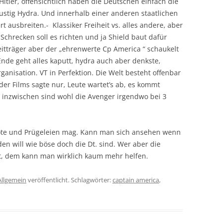
Hitler, offensichtlich haben die Deutschen einfach die
stig Hydra. Und innerhalb einer anderen staatlichen
 ausbreiten.- Klassiker Freiheit vs. alles andere, aber
 Schrecken soll es richten und ja Shield baut dafür
eitträger aber der „ehrenwerte Cp America “ schaukelt
de geht alles kaputt, hydra auch aber denkste,
anisation. VT in Perfektion. Die Welt besteht offenbar
er Films sagte nur, Leute wartet’s ab, es kommt
a inzwischen sind wohl die Avenger irgendwo bei 3
te und Prügeleien mag. Kann man sich ansehen wenn
n will wie böse doch die Dt. sind. Wer aber die
t, dem kann man wirklich kaum mehr helfen.
Allgemein
veröffentlicht. Schlagwörter:
captain america
,