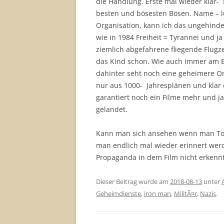
die Handlung. Erste mal wieder klar- 
besten und bösesten Bösen. Name – lu
Organisation, kann ich das ungehindert
wie in 1984 Freiheit = Tyrannei und ja
ziemlich abgefahrene fliegende Flugz
das Kind schon. Wie auch immer am En
dahinter seht noch eine geheimere Org
nur aus 1000- Jahresplänen und klar d
garantiert noch ein Filme mehr und j
gelandet.
Kann man sich ansehen wenn man To
man endlich mal wieder erinnert werde
Propaganda in dem Film nicht erkenn
Dieser Beitrag wurde am
2018-08-13
unter
Geheimdienste
,
iron man
,
MilitÃ¤r
,
Nazis
.