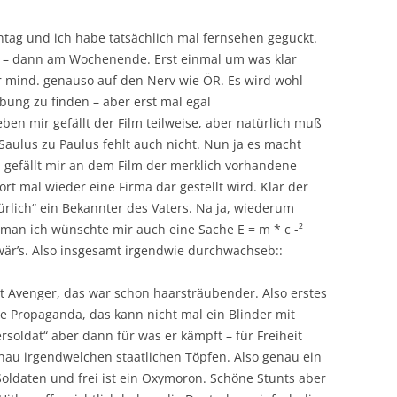
ntag und ich habe tatsächlich mal fernsehen geguckt.
n – dann am Wochenende. Erst einmal um was klar
 mind. genauso auf den Nerv wie ÖR. Es wird wohl
bung zu finden – aber erst mal egal
en mir gefällt der Film teilweise, aber natürlich muß
 Saulus zu Paulus fehlt auch nicht. Nun ja es macht
h gefällt mir an dem Film der merklich vorhandene
rt mal wieder eine Firma dar gestellt wird. Klar der
türlich“ ein Bekannter des Vaters. Na ja, wiederum
r man ich wünschte mir auch eine Sache E = m * c -²
är’s. Also insgesamt irgendwie durchwachseb::
 Avenger, das war schon haarsträubender. Also erstes
te Propaganda, das kann nicht mal ein Blinder mit
soldat“ aber dann für was er kämpft – für Freiheit
genau irgendwelchen staatlichen Töpfen. Also genau ein
Soldaten und frei ist ein Oxymoron. Schöne Stunts aber