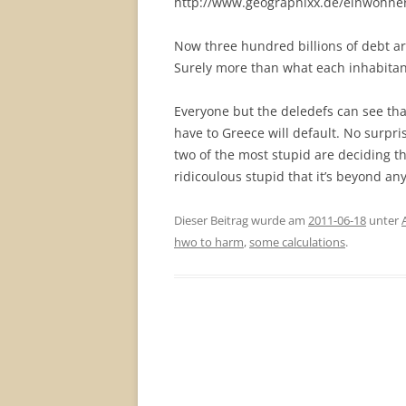
http://www.geographixx.de/einwohner
Now three hundred billions of debt a
Surely more than what each inhabitan
Everyone but the deledefs can see that
have to Greece will default. No surpris
two of the most stupid are deciding th
ridicoulous stupid that it’s beyond a
Dieser Beitrag wurde am
2011-06-18
unter
hwo to harm
,
some calculations
.