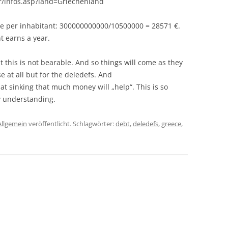
/infos.asp?land=Griechenland
re per inhabitant: 300000000000/10500000 = 28571 €.
t earns a year.
 this is not bearable. And so things will come as they
e at all but for the deledefs. And
at sinking that much money will „help“. This is so
ny understanding.
Allgemein
veröffentlicht. Schlagwörter:
debt
,
deledefs
,
greece
,