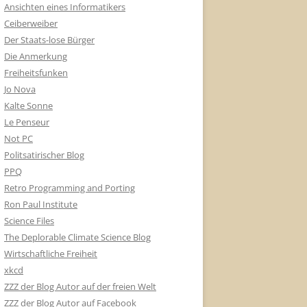
Ansichten eines Informatikers
Ceiberweiber
Der Staats-lose Bürger
Die Anmerkung
Freiheitsfunken
Jo Nova
Kalte Sonne
Le Penseur
Not PC
Politsatirischer Blog
PPQ
Retro Programming and Porting
Ron Paul Institute
Science Files
The Deplorable Climate Science Blog
Wirtschaftliche Freiheit
xkcd
ZZZ der Blog Autor auf der freien Welt
ZZZ der Blog Autor auf Facebook