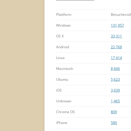
Plattform
Besucherzä
Windows
131,957
OS X
33,311
Android
22,768
Linux
17,414
Macintosh
8,606
Ubuntu
5,623
iOS
3,039
Unknown
1,465
Chrome OS
809
iPhone
580