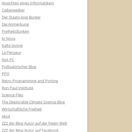
Ansichten eines Informatikers
Ceiberweiber
Der Staats-lose Bürger
Die Anmerkung
Freiheitsfunken
Jo Nova
Kalte Sonne
Le Penseur
Not PC
Politsatirischer Blog
PPQ
Retro Programming and Porting
Ron Paul Institute
Science Files
The Deplorable Climate Science Blog
Wirtschaftliche Freiheit
xkcd
ZZZ der Blog Autor auf der freien Welt
ZZZ der Blog Autor auf Facebook