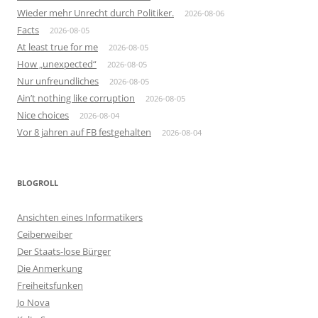
Wieder mehr Unrecht durch Politiker.
2026-08-06
Facts
2026-08-05
At least true for me
2026-08-05
How „unexpected“
2026-08-05
Nur unfreundliches
2026-08-05
Ain’t nothing like corruption
2026-08-05
Nice choices
2026-08-04
Vor 8 jahren auf FB festgehalten
2026-08-04
BLOGROLL
Ansichten eines Informatikers
Ceiberweiber
Der Staats-lose Bürger
Die Anmerkung
Freiheitsfunken
Jo Nova