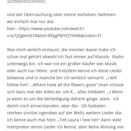
Schreibe eine Antwort
und der Überraschung über meine Vorlieben: Nehmen-
wir einfach mal nur das
hier:- https://www.youtube.com/watch?
v=pTjQgkHzbTk&list=RDjgPMYQTINNk&index=31
Was mich wirkich erstaunt, die meisten davon habe ich
schon mal gehört obwohl ich fast immer auf Klassik- Radio
unterwegs bin. Ich war nie ein großer Käufer von Musik
oder auch nur Hörer, und trotzdem kenne ich diese Lieder
teilweise und in manche bin ich wirklich vernarrt. „I will
follow him“, „Where have all the flowers gone“ (man schaue
sich dazu mal das Video an, um K… alles Soldaten …) Wenn
ja wenn es um die Verteidigung daheim ginge, wäre- ich
damit noch einverstanden, aber die- US-Soldaten-
sterben sinnlos irgendwo auf der Welt), weitere Lieder die-
ich kenne auch mal höre. „Tell Laura I love her“ dann viele
Interpreten deren Lieder ich kenne, aber keine Ahnung von