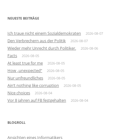
nach:
NEUESTE BEITRÄGE
Ich traue nicht einem Sozialdemokraten
2026-08-07
Den Verbrechern aus der Politik
2026-08-07
Wieder mehr Unrecht durch Politiker.
2026-08-06
Facts
2026-08-05
At least true for me
2026-08-05
How „unexpected“
2026-08-05
Nur unfreundliches
2026-08-05
Ain’t nothing like corruption
2026-08-05
Nice choices
2026-08-04
Vor 8 jahren auf FB festgehalten
2026-08-04
BLOGROLL
Ansichten eines Informatikers