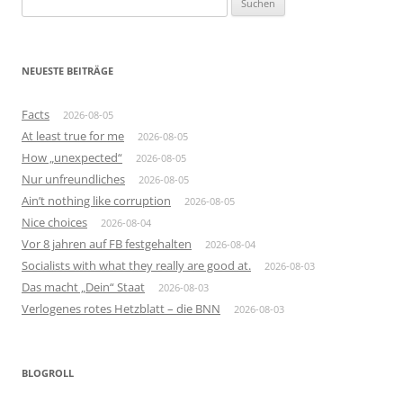
nach:
NEUESTE BEITRÄGE
Facts
2026-08-05
At least true for me
2026-08-05
How „unexpected“
2026-08-05
Nur unfreundliches
2026-08-05
Ain’t nothing like corruption
2026-08-05
Nice choices
2026-08-04
Vor 8 jahren auf FB festgehalten
2026-08-04
Socialists with what they really are good at.
2026-08-03
Das macht „Dein“ Staat
2026-08-03
Verlogenes rotes Hetzblatt – die BNN
2026-08-03
BLOGROLL