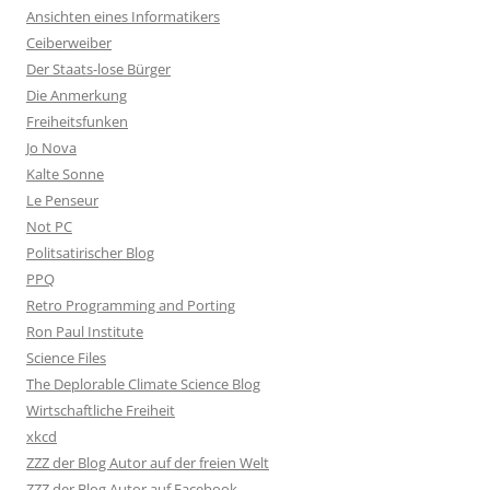
Ansichten eines Informatikers
Ceiberweiber
Der Staats-lose Bürger
Die Anmerkung
Freiheitsfunken
Jo Nova
Kalte Sonne
Le Penseur
Not PC
Politsatirischer Blog
PPQ
Retro Programming and Porting
Ron Paul Institute
Science Files
The Deplorable Climate Science Blog
Wirtschaftliche Freiheit
xkcd
ZZZ der Blog Autor auf der freien Welt
ZZZ der Blog Autor auf Facebook