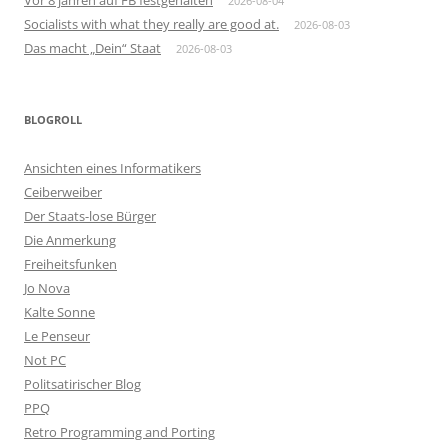
2026-08-04
Socialists with what they really are good at.
2026-08-03
Das macht „Dein“ Staat
2026-08-03
BLOGROLL
Ansichten eines Informatikers
Ceiberweiber
Der Staats-lose Bürger
Die Anmerkung
Freiheitsfunken
Jo Nova
Kalte Sonne
Le Penseur
Not PC
Politsatirischer Blog
PPQ
Retro Programming and Porting