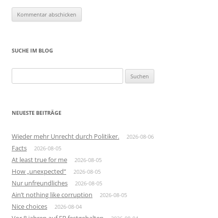
SUCHE IM BLOG
Suchen
nach:
NEUESTE BEITRÄGE
Wieder mehr Unrecht durch Politiker.
2026-08-06
Facts
2026-08-05
At least true for me
2026-08-05
How „unexpected“
2026-08-05
Nur unfreundliches
2026-08-05
Ain’t nothing like corruption
2026-08-05
Nice choices
2026-08-04
Vor 8 jahren auf FB festgehalten