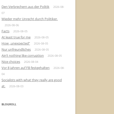
Den Verbrechern aus der Politik
2026-08-
07
Wieder mehr Unrecht durch Politiker.
2026-08-06
Facts
2026-08-05
At least true for me
2026-08-05
How „unexpected“
2026-08-05
Nur unfreundliches
2026-08-05
Ain’t nothing like corruption
2026-08-05
Nice choices
2026-08-04
Vor 8 jahren auf FB festgehalten
2026-08-
04
Socialists with what they really are good
at.
2026-08-03
BLOGROLL