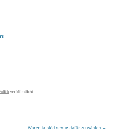
rs
Politik
veröffentlicht.
Waren ja blöd genug dafür zu wählen
→