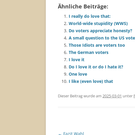
Ähnliche Beiträge:
I really do love that:
World-wide stupidity (WWS)
Do voters appreciate honesty?
A small question to the US vote
Those Idiots are voters too
The German voters
I love it
Do I love it or do I hate it?
One love
I like (even love) that
Dieser Beitrag wurde am
2025-03-01
unter
Beitragsnavigation
←
Fazit Wahl