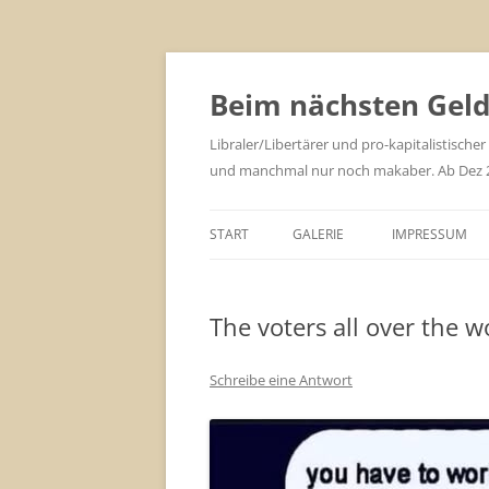
Zum
Inhalt
springen
Beim nächsten Geld 
Libraler/Libertärer und pro-kapitalistischer
und manchmal nur noch makaber. Ab Dez 201
START
GALERIE
IMPRESSUM
The voters all over the w
Schreibe eine Antwort