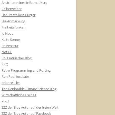
Ansichten eines Informatikers
Ceiberweiber
Der Staats-lose Bürger
Die Anmerkung
Freiheitsfunken
Jo Nova
Kalte Sonne
Le Penseur
Not PC
Politsatirischer Blog
PPQ
Retro Programming and Porting
Ron Paul Institute
Science Files
The Deplorable Climate Science Blog
Wirtschaftliche Freiheit
xkcd
ZZZ der Blog Autor auf der freien Welt
ZZZ der Blog Autor auf Facebook