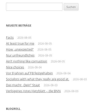
Suchen
nach:
NEUESTE BEITRÄGE
Facts
2026-08-05
At least true for me
2026-08-05
How „unexpected“
2026-08-05
Nur unfreundliches
2026-08-05
Ain’t nothing like corruption
2026-08-05
Nice choices
2026-08-04
Vor 8 jahren auf FB festgehalten
2026-08-04
Socialists with what they really are good at.
2026-08-03
Das macht „Dein“ Staat
2026-08-03
Verlogenes rotes Hetzblatt – die BNN
2026-08-03
BLOGROLL