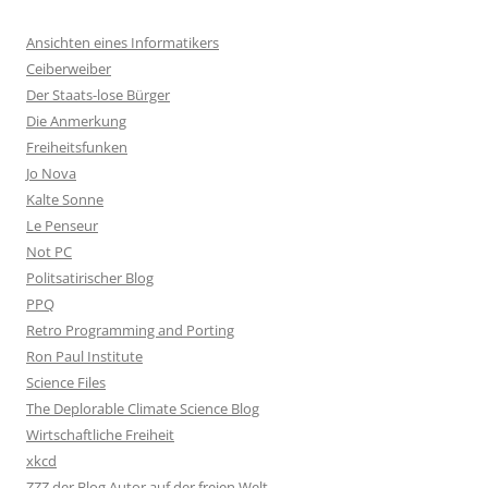
Ansichten eines Informatikers
Ceiberweiber
Der Staats-lose Bürger
Die Anmerkung
Freiheitsfunken
Jo Nova
Kalte Sonne
Le Penseur
Not PC
Politsatirischer Blog
PPQ
Retro Programming and Porting
Ron Paul Institute
Science Files
The Deplorable Climate Science Blog
Wirtschaftliche Freiheit
xkcd
ZZZ der Blog Autor auf der freien Welt