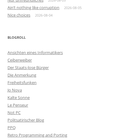
Nur unfreundliches
2026-08-05
Ain’t nothing like corruption
2026-08-05
Nice choices
2026-08-04
BLOGROLL
Ansichten eines Informatikers
Ceiberweiber
Der Staats-lose Bürger
Die Anmerkung
Freiheitsfunken
Jo Nova
Kalte Sonne
Le Penseur
Not PC
Politsatirischer Blog
PPQ
Retro Programming and Porting