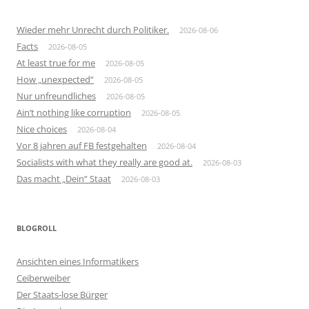
Wieder mehr Unrecht durch Politiker.
2026-08-06
Facts
2026-08-05
At least true for me
2026-08-05
How „unexpected“
2026-08-05
Nur unfreundliches
2026-08-05
Ain’t nothing like corruption
2026-08-05
Nice choices
2026-08-04
Vor 8 jahren auf FB festgehalten
2026-08-04
Socialists with what they really are good at.
2026-08-03
Das macht „Dein“ Staat
2026-08-03
BLOGROLL
Ansichten eines Informatikers
Ceiberweiber
Der Staats-lose Bürger