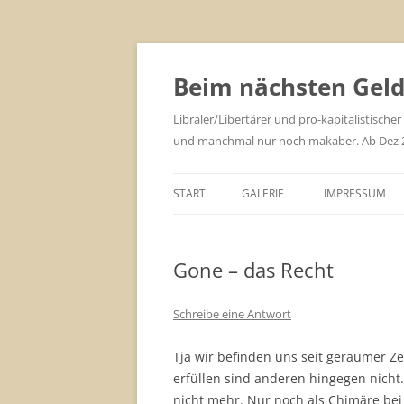
Zum
Inhalt
springen
Beim nächsten Geld 
Libraler/Libertärer und pro-kapitalistischer
und manchmal nur noch makaber. Ab Dez 201
START
GALERIE
IMPRESSUM
Gone – das Recht
Schreibe eine Antwort
Tja wir befinden uns seit geraumer Ze
erfüllen sind anderen hingegen nicht. 
nicht mehr. Nur noch als Chimäre bei 