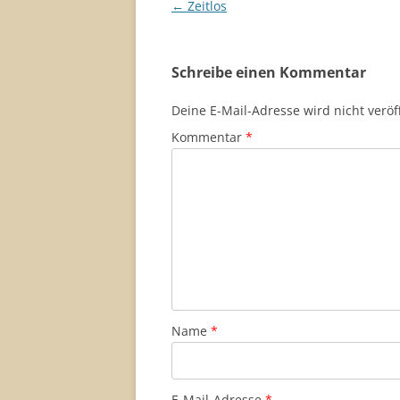
Beitragsnavigation
←
Zeitlos
Schreibe einen Kommentar
Deine E-Mail-Adresse wird nicht veröff
Kommentar
*
Name
*
E-Mail-Adresse
*