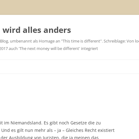
wird alles anders
 Blog, umbenannt als Homage an "This time is different". Schreiblage: Von loc
7 auch 'The next money will be different' integriert
it im Niemandsland. Es gibt noch Gesetze die zu
Und es gilt nun mehr als – ja – Gleiches Recht existiert
der Ausbildung von Juristen, die ja meinen das