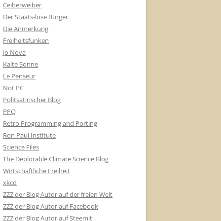
Ceiberweiber
Der Staats-lose Bürger
Die Anmerkung
Freiheitsfunken
Jo Nova
Kalte Sonne
Le Penseur
Not PC
Politsatirischer Blog
PPQ
Retro Programming and Porting
Ron Paul Institute
Science Files
The Deplorable Climate Science Blog
Wirtschaftliche Freiheit
xkcd
ZZZ der Blog Autor auf der freien Welt
ZZZ der Blog Autor auf Facebook
ZZZ der Blog Autor auf Steemit