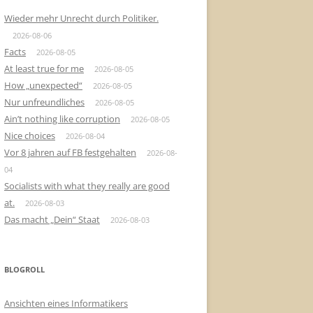
Wieder mehr Unrecht durch Politiker.
2026-08-06
Facts
2026-08-05
At least true for me
2026-08-05
How „unexpected“
2026-08-05
Nur unfreundliches
2026-08-05
Ain’t nothing like corruption
2026-08-05
Nice choices
2026-08-04
Vor 8 jahren auf FB festgehalten
2026-08-
04
Socialists with what they really are good
at.
2026-08-03
Das macht „Dein“ Staat
2026-08-03
BLOGROLL
Ansichten eines Informatikers