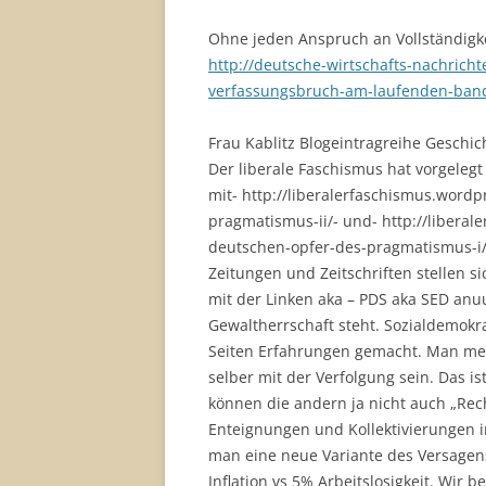
Ohne jeden Anspruch an Vollständigkeit
http://deutsche-wirtschafts-nachrich
verfassungsbruch-am-laufenden-ban
Frau Kablitz Blogeintragreihe Geschic
Der liberale Faschismus hat vorgelegt
mit- http://liberalerfaschismus.word
pragmatismus-ii/- und- http://libera
deutschen-opfer-des-pragmatismus-i/.
Zeitungen und Zeitschriften stellen s
mit der Linken aka – PDS aka SED anu
Gewaltherrschaft steht. Sozialdemokr
Seiten Erfahrungen gemacht. Man mein 
selber mit der Verfolgung sein. Das i
können die andern ja nicht auch „Rech
Enteignungen und Kollektivierungen i
man eine neue Variante des Versage
Inflation vs 5% Arbeitslosigkeit. Wir