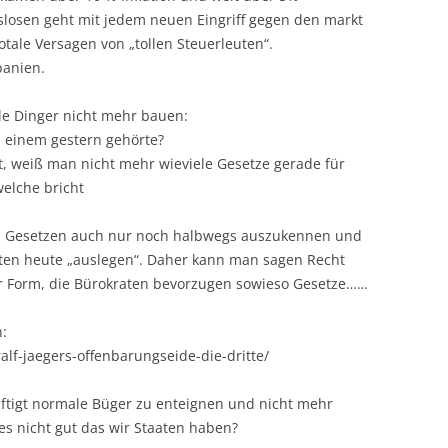
itslosen geht mit jedem neuen Eingriff gegen den markt
otale Versagen von „tollen Steuerleuten“.
panien.
le Dinger nicht mehr bauen:
 einem gestern gehörte?
, weiß man nicht mehr wieviele Gesetze gerade für
elche bricht
ren Gesetzen auch nur noch halbwegs auszukennen und
sten heute „auslegen“. Daher kann man sagen Recht
er Form, die Bürokraten bevorzugen sowieso Gesetze……
n:
lf-jaegers-offenbarungseide-die-dritte/
chäftigt normale Büger zu enteignen und nicht mehr
 es nicht gut das wir Staaten haben?