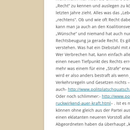
„Recht“ zu kennen und auslegen zu kö
letzten Jahre zieht. Alles was das „Le
„rechtens“. Ob und wie oft Recht dabei
kann man ja auch an den Koalitionsv
„Wünsche“ und niemand hat auch nur 
Rechtsbeugung ja gerade Recht. Es g
verstehen. Was hat ein Diebstahl mit A
Wer Verbrechen hat, kann einfach al
einen neuen Tiefpunkt des Rechts er
mehr was einem für eine „Strafe“ er
wird er also anders bestraft als wen
Verkehrsregeln und Gesetzen nichts – 
auch-
http://www.politplatschquatsch.
Oder noch schlimmer:-
http://www.pol
ruckwirkend-auer-kraft.html
– . Ist e
können ohne gleich aus der Partei au
einen eklatanten neueren Vorstoß al
Abgeordneten haben da überhaupt „k