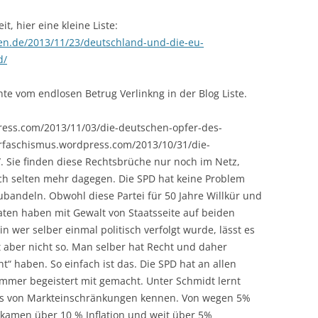
, hier eine kleine Liste:
ten.de/2013/11/23/deutschland-und-die-eu-
d/
hte vom endlosen Betrug Verlinkng in der Blog Liste.
press.com/2013/11/03/die-deutschen-opfer-des-
lerfaschismus.wordpress.com/2013/10/31/die-
 Sie finden diese Rechtsbrüche nur noch im Netz,
ich selten mehr dagegen. Die SPD hat keine Problem
ubandeln. Obwohl diese Partei für 50 Jahre Willkür und
aten haben mit Gewalt von Staatsseite auf beiden
wer selber einmal politisch verfolgt wurde, lässt es
st aber nicht so. Man selber hat Recht und daher
t“ haben. So einfach ist das. Die SPD hat an allen
mmer begeistert mit gemacht. Unter Schmidt lernt
ns von Markteinschränkungen kennen. Von wegen 5%
 bekamen über 10 % Inflation und weit über 5%