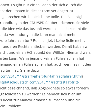
nnen. Es gibt nur einen Faden der sich durch die
ben“ der Staaten in dieser Form verlängert ist
 gebrochen wird. spielt keine Rolle. Die Beliebigkeit
erhandlungen der CDU/SPD Räuber erkennen. So viele
die Idee wie das bezahlt werden soll, da kommt die
ibt da Verbindungen die kann man nicht mehr
uto fahren zu tun? Es spielt jetzt keine Rolle mehr.
ler anderen Rechte enthoben werden. Damit haben wir
reicht und einen Höhepunkt der Willkür. Niemand weiß
warten kann. Wenn jemand keinen Führerschein hat
n jemand einen Führerschein hat, auch wenn es mit den
zu tun hat. (siehe dazu
com/2013/11/straffreiheit-fur-fahrradfahrer.html
)
itplatschquatsch.com/2013/11/rechtsstaat-tritt-
s nicht bezeichnend, daß Abgeordnete so etwas fordern
sgeschlossen zu werden? Es handelt sich hier um
les Recht zur Manövriermasse zu machen und die
ein Problem“.