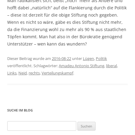
Man radikalisiert sich, beißt „noch“ mehr als Andere und
hofft dabei „natürlich“ auf die Flankierung durch die Politik
– diese ist derzeit für die obige Stiftung noch gegeben.
Wenn es nicht so wäre, gäbe es dies Stiftung nicht mehr,
da die Finanzierung wohl zu mehr als 90 % aus staatlichen
Töpfen kommt. Man hat also in der Bürokratie genügend
Unterstützer – wen kann das wundern?
Dieser Beitrag wurde am
2016-08-22
unter
Lügen
,
Politik
veröffentlicht. Schlagwörter:
Amadeu Antonio Stiftung
,
liberal
,
Links
,
Neid
,
rechts
,
Verteilungskampf
.
SUCHE IM BLOG
Suchen
nach: