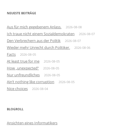
NEUESTE BEITRÄGE
Aus für mich gegebenem Anlass.
2026-08-08
Ich traue nicht einem Sozialdemokraten
2026-08-07
Den Verbrechern aus der Politik
2026-08-07
Wieder mehr Unrecht durch Politiker.
2026-08-06
Facts
2026-08-05
At least true for me
2026-08-05
How „unexpected“
2026-08-05
Nur unfreundliches
2026-08-05
Ain’t nothing like corruption
2026-08-05
Nice choices
2026-08-04
BLOGROLL
Ansichten eines Informatikers