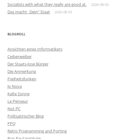
Socialists with what they really are good at.
2026-08-03
Das macht „Dein“ Staat
2026-08-03
BLOGROLL
Ansichten eines Informatikers
Ceiberweiber
Der Staats-lose Bürger
Die Anmerkung
Freiheitsfunken
Jo Nova
Kalte Sonne
Le Penseur
Not PC
Politsatirischer Blog
PPQ
Retro Programming and Porting
Ron Paul Institute