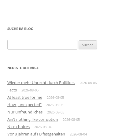
SUCHE IM BLOG
Suchen
nach:
NEUESTE BEITRÄGE
Wieder mehr Unrecht durch Politiker.
2026-08-06
Facts
2026-08-05
At least true for me
2026-08-05
How „unexpected“
2026-08-05
Nur unfreundliches
2026-08-05
Ain’t nothing like corruption
2026-08-05
Nice choices
2026-08-04
Vor 8 jahren auf FB festgehalten
2026-08-04