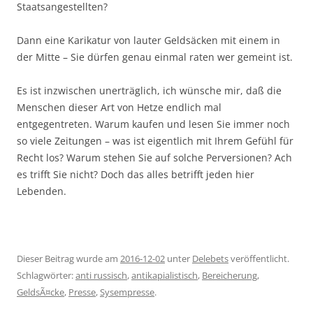
Staatsangestellten?
Dann eine Karikatur von lauter Geldsäcken mit einem in
der Mitte – Sie dürfen genau einmal raten wer gemeint ist.
Es ist inzwischen unerträglich, ich wünsche mir, daß die
Menschen dieser Art von Hetze endlich mal
entgegentreten. Warum kaufen und lesen Sie immer noch
so viele Zeitungen – was ist eigentlich mit Ihrem Gefühl für
Recht los? Warum stehen Sie auf solche Perversionen? Ach
es trifft Sie nicht? Doch das alles betrifft jeden hier
Lebenden.
Dieser Beitrag wurde am
2016-12-02
unter
Delebets
veröffentlicht.
Schlagwörter:
anti russisch
,
antikapialistisch
,
Bereicherung
,
GeldsÃ¤cke
,
Presse
,
Sysempresse
.