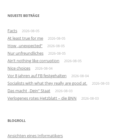
NEUESTE BEITRÄGE
Facts
2026-08-05
At least true for me
2026-08-05
How „unexpected“
2026-08-05
Nur unfreundliches
2026-08-05
Ain’t nothing like corruption
2026-08-05
Nice choices
2026-08-04
Vor 8 jahren auf FB festgehalten
2026-08-04
Socialists with what they really are good at.
2026-08-03
Das macht „Dein“ Staat
2026-08-03
Verlogenes rotes Hetzblatt – die BNN
2026-08-03
BLOGROLL
Ansichten eines Informatikers