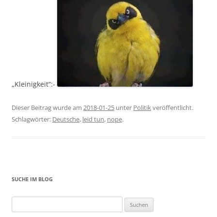
„Kleinigkeit“:-
Dieser Beitrag wurde am
2018-01-25
unter
Politik
veröffentlicht.
Schlagwörter:
Deutsche
,
leid tun
,
nope
.
SUCHE IM BLOG
Suchen
nach: