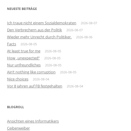
NEUESTE BEITRÄGE
Ich traue nicht einem Sozialdemokraten
2026-08-07
Den Verbrechern aus der Politik
2026-08-07
Wieder mehr Unrecht durch Politiker.
2026-08-06
Facts
2026-08-05
At least true for me
2026-08-05
How „unexpected“
2026-08-05
Nur unfreundliches
2026-08-05
Ain’t nothing like corruption
2026-08-05
Nice choices
2026-08-04
Vor 8 jahren auf FB festgehalten
2026-08-04
BLOGROLL
Ansichten eines Informatikers
Ceiberweiber