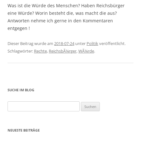
Was ist die Würde des Menschen? Haben Reichsbürger
eine Würde? Worin besteht die, was macht die aus?
Antworten nehme ich gerne in den Kommentaren
entgegen !
Dieser Beitrag wurde am
2018-07-24
unter
Politik
veröffentlicht.
Schlagwörter:
Rechte
,
ReichsbÃ¼rger
,
WÃ¼rde
.
SUCHE IM BLOG
Suchen
nach:
NEUESTE BEITRÄGE