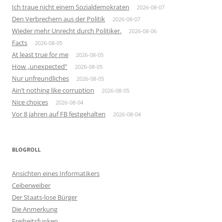
Ich traue nicht einem Sozialdemokraten
2026-08-07
Den Verbrechern aus der Politik
2026-08-07
Wieder mehr Unrecht durch Politiker.
2026-08-06
Facts
2026-08-05
At least true for me
2026-08-05
How „unexpected“
2026-08-05
Nur unfreundliches
2026-08-05
Ain’t nothing like corruption
2026-08-05
Nice choices
2026-08-04
Vor 8 jahren auf FB festgehalten
2026-08-04
BLOGROLL
Ansichten eines Informatikers
Ceiberweiber
Der Staats-lose Bürger
Die Anmerkung
Freiheitsfunken