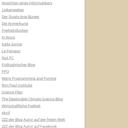
Ansichten eines Informatikers
Ceiberweiber
Der Staats-lose Bürger
Die Anmerkung
Freiheitsfunken
Jo Nova
Kalte Sonne
Le Penseur
Not PC
Politsatirischer Blog
PPQ
Retro Programming and Porting
Ron Paul Institute
Science Files
The Deplorable Climate Science Blog
Wirtschaftliche Freiheit
xkcd
ZZZ der Blog Autor auf der freien Welt
ZZZ der Blog Autor auf Facebook