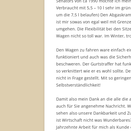
Senators von ca 1990 möchte ich meine
Verbraucht mit 5,5 – 10 l sehr im grü
um die 7,5 l belaufen) Den Abgaskram
ist mir sowas von egal weil mit Grenze
umgehen. Die Flexibilität bei den Sitz
Wagen nicht so toll war. Im Winter, tro
Den Wagen zu fahren ware einfach e
funktioniert und auch was die Sicherh
beschweren. Der Gurtstraffer hat funk
so verknittert wie er es wohl sollte. D
nicht in Frage gestellt. Mit so gerin
Selbstverständlichkeit!
Damit also mein Dank an die alle die 
auch für Sie angenehme Nachricht. Wi
sehen also unsere Dankbarkeit und Zu
ist Wirtschaft nicht was Wunderbares?
Jahrzehnte Arbeit für mich als Kunde