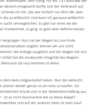
n. Komfortabel, sehr ruhig. Für ein 1,8 t Auto war der
nen Bereich (Insgesamt dürfte sich der Verbrauch auf
 schenke ich mir, das war einfach nur Mist VW, aber
n die so willkürlich sind kann ich genauso willkürlich
en sucht seinesgleichen. Es gibt nur eines wo der
tz Frontantrieb, es ging, es geht aber definitiv besser.
in Vergnügen. Nun hat der Wagen bis zum Ende
eitskonstruktion angeht, können wir uns nicht
toiniert, die Airbags ausgelöst und der Wagen hat sich
er Unfall hat die strukturelle Integrität des Wagens
gen Blessuren da raus kommen ist keine
an dem Auto mitgearbeitet haben. Nun die vielleicht
r planen wieder genau so ein Auto zu kaufen. Sie
friedenheit drückt sich in der Wiederbeschaffung aus.
- Ist es nicht faszinierend wie so etwas klappt?
 erwerbbar und auf der anderen Seite ist mein Kauf