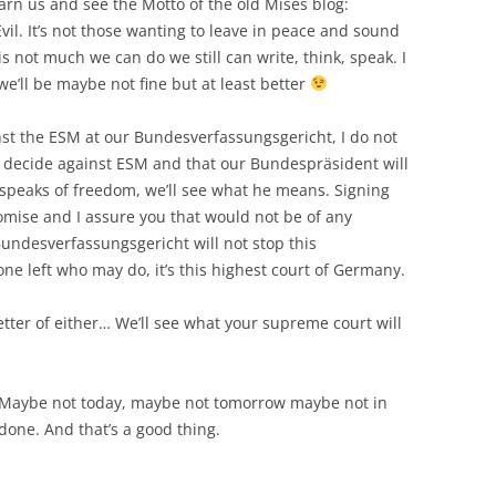
warn us and see the Motto of the old Mises blog:
il. It’s not those wanting to leave in peace and sound
s not much we can do we still can write, think, speak. I
we’ll be maybe not fine but at least better
ainst the ESM at our Bundesverfassungsgericht, I do not
ll decide against ESM and that our Bundespräsident will
speaks of freedom, we’ll see what he means. Signing
mise and I assure you that would not be of any
Bundesverfassungsgericht will not stop this
one left who may do, it’s this highest court of Germany.
better of either… We’ll see what your supreme court will
 Maybe not today, maybe not tomorrow maybe not in
o done. And that’s a good thing.