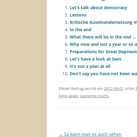
Let’s talk about democracy
Lessons
Kritische Auseinandersetzung m
In the end
What there will be in the end … 
Why now and not a year or so 
Preparations for Great Depressi
Let’s have a look at laws
It’s not a plan at all
Don’t say you have not been w
Dieser Beitrag wurde am
2012-04-01
unter
lying again
,
supreme courts
.
Beitragsnavigation
←
So kann man es auch sehen