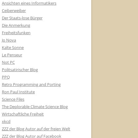
Ansichten eines Informatikers
Ceiberweiber
Der Staats-lose Bürger
Die Anmerkung
Freiheitsfunken
Jo Nova
Kalte Sonne
Le Penseur
Not PC
Politsatirischer Blog
PPQ
Retro Programming and Porting
Ron Paul Institute
Science Files
The Deplorable Climate Science Blog
Wirtschaftliche Freiheit
xkcd
ZZZ der Blog Autor auf der freien Welt
ZZZ der Blog Autor auf Facebook