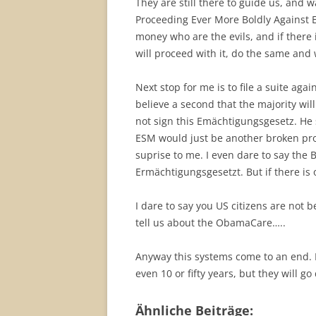
They are still there to guide us, and 
Proceeding Ever More Boldly Against Ev
money who are the evils, and if there i
will proceed with it, do the same and 
Next stop for me is to file a suite ag
believe a second that the majority wi
not sign this Emächtigungsgesetz. He 
ESM would just be another broken pro
suprise to me. I even dare to say the 
Ermächtigungsgesetzt. But if there is 
I dare to say you US citizens are not 
tell us about the ObamaCare…..
Anyway this systems come to an end.
even 10 or fifty years, but they will g
Ähnliche Beiträge: