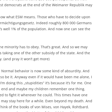
ast democrats at the end of the Weimarer Republik may
now what ESM means. Those who have to decide upon
t Ermächtigungsgesetz. Indeed roughly 800 000 Germans
’s well 1% of the population. And now one can see the
he minority has to obey. That’s great. And so we may
 taking one of the other subsidy of the state. And the
. (and pray it won’t get more)
d. Normal behavior is now some kind of absurdity. And
l so be it. Anyway even if it would have been me alone, I
I’m doing this „stupidities“ it’s because it’s for me. One
an end and maybe my children remember one thing.
ried to fight it wherever he could. This times have one
e may stay here for a while. Even beyond my death. And
Think of the books of von Mises, von Hayek, Rohtbard.