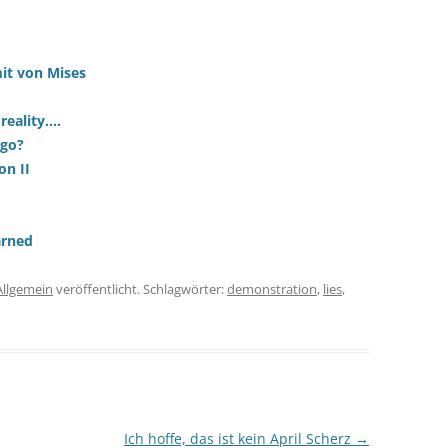
it von Mises
reality….
ago?
on II
arned
Allgemein
veröffentlicht. Schlagwörter:
demonstration
,
lies
,
Ich hoffe, das ist kein April Scherz
→