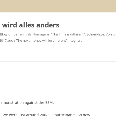
wird alles anders
 Blog, umbenannt als Homage an "This time is different". Schreiblage: Von loc
7 auch 'The next money will be different' integriert
 demonstration against the ESM.
g. We were just around 200-300 participants. So now