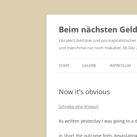
Zum
Inhalt
springen
Beim nächsten Geld 
Libraler/Libertärer und pro-kapitalistischer
und manchmal nur noch makaber. Ab Dez 201
START
GALERIE
IMPRESSUM
Now it’s obvious
Schreibe eine Antwort
As written yesterday I was going to a
In short the outcome feels devastatin