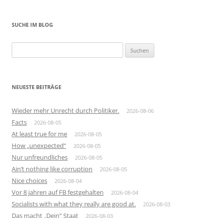
SUCHE IM BLOG
Suchen
nach:
NEUESTE BEITRÄGE
Wieder mehr Unrecht durch Politiker.
2026-08-06
Facts
2026-08-05
At least true for me
2026-08-05
How „unexpected“
2026-08-05
Nur unfreundliches
2026-08-05
Ain’t nothing like corruption
2026-08-05
Nice choices
2026-08-04
Vor 8 jahren auf FB festgehalten
2026-08-04
Socialists with what they really are good at.
2026-08-03
Das macht „Dein“ Staat
2026-08-03