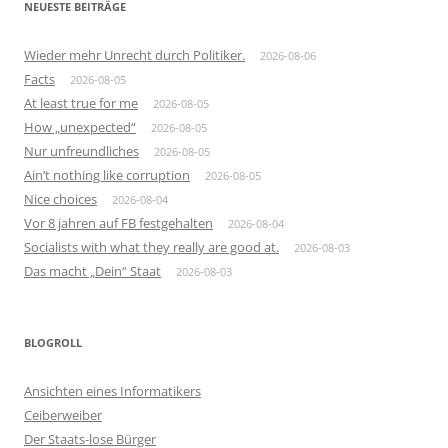
NEUESTE BEITRÄGE
Wieder mehr Unrecht durch Politiker.
2026-08-06
Facts
2026-08-05
At least true for me
2026-08-05
How „unexpected“
2026-08-05
Nur unfreundliches
2026-08-05
Ain’t nothing like corruption
2026-08-05
Nice choices
2026-08-04
Vor 8 jahren auf FB festgehalten
2026-08-04
Socialists with what they really are good at.
2026-08-03
Das macht „Dein“ Staat
2026-08-03
BLOGROLL
Ansichten eines Informatikers
Ceiberweiber
Der Staats-lose Bürger