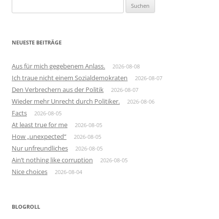
Suchen
nach:
NEUESTE BEITRÄGE
Aus für mich gegebenem Anlass.
2026-08-08
Ich traue nicht einem Sozialdemokraten
2026-08-07
Den Verbrechern aus der Politik
2026-08-07
Wieder mehr Unrecht durch Politiker.
2026-08-06
Facts
2026-08-05
At least true for me
2026-08-05
How „unexpected“
2026-08-05
Nur unfreundliches
2026-08-05
Ain’t nothing like corruption
2026-08-05
Nice choices
2026-08-04
BLOGROLL