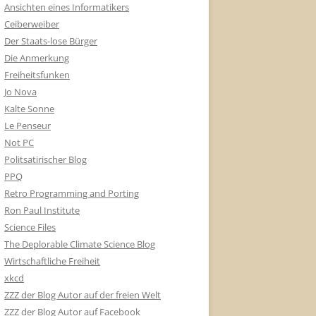
Ansichten eines Informatikers
Ceiberweiber
Der Staats-lose Bürger
Die Anmerkung
Freiheitsfunken
Jo Nova
Kalte Sonne
Le Penseur
Not PC
Politsatirischer Blog
PPQ
Retro Programming and Porting
Ron Paul Institute
Science Files
The Deplorable Climate Science Blog
Wirtschaftliche Freiheit
xkcd
ZZZ der Blog Autor auf der freien Welt
ZZZ der Blog Autor auf Facebook