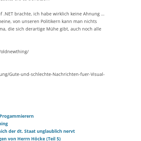
f .NET brachte, ich habe wirklich keine Ahnung …
eine, von unseren Politikern kann man nichts
ma, die sich derartige Mühe gibt, auch noch alle
m/oldnewthing/
ung/Gute-und-schlechte-Nachrichten-fuer-Visual-
 Progammierern
hing
h der dt. Staat unglaublich nervt
gen von Herrn Höcke (Teil 5)