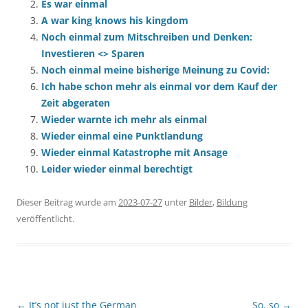
Es war einmal
A war king knows his kingdom
Noch einmal zum Mitschreiben und Denken:
Investieren <> Sparen
Noch einmal meine bisherige Meinung zu Covid:
Ich habe schon mehr als einmal vor dem Kauf der
Zeit abgeraten
Wieder warnte ich mehr als einmal
Wieder einmal eine Punktlandung
Wieder einmal Katastrophe mit Ansage
Leider wieder einmal berechtigt
Dieser Beitrag wurde am
2023-07-27
unter
Bilder
,
Bildung
veröffentlicht.
Beitragsnavigation
←
It’s not just the German
So. so
→