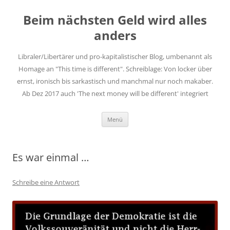
Zum
Inhalt
Beim nächsten Geld wird alles
springen
anders
Libraler/Libertärer und pro-kapitalistischer Blog, umbenannt als
Homage an "This time is different". Schreiblage: Von locker über
ernst, ironisch bis sarkastisch und manchmal nur noch makaber.
Ab Dez 2017 auch 'The next money will be different' integriert
Menü
Es war einmal …
Schreibe eine Antwort