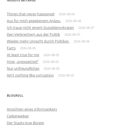
NEUESTE BEITRÄGE
Things that never happened
2026-08-09
Aus für mich gegebenem Anlass.
2026-08-08
Ich traue nicht einem Sozialdemokraten
2026-08-07
Den Verbrechern aus der Politik
2026-08-07
Wieder mehr Unrecht durch Politiker.
2026-08-06
Facts
2026-08-05
At least true for me
2026-08-05
How „unexpected“
2026-08-05
Nur unfreundliches
2026-08-05
Ain’t nothing like corruption
2026-08-05
BLOGROLL
Ansichten eines Informatikers
Ceiberweiber
Der Staats-lose Bürger