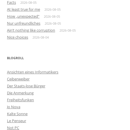
Facts
2026-08-05
At least true for me
2026-08-05
How „unexpected“
2026-08-05
Nur unfreundliches
2026-08-05
Ain’t nothing like corruption
2026-08-05
Nice choices
2026-08-04
BLOGROLL
Ansichten eines Informatikers
Ceiberweiber
Der Staats-lose Bürger
Die Anmerkung
Freiheitsfunken
Jo Nova
Kalte Sonne
Le Penseur
Not PC